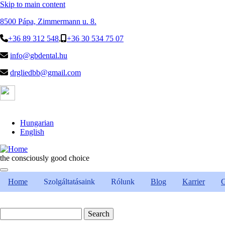
Skip to main content
8500 Pápa, Zimmermann u. 8.
+36 89 312 548
,
+36 30 534 75 07
info@gbdental.hu
drgliedbb@gmail.com
Hungarian
English
the consciously good choice
Home
Szolgáltatásaink
Rólunk
Blog
Karrier
Search