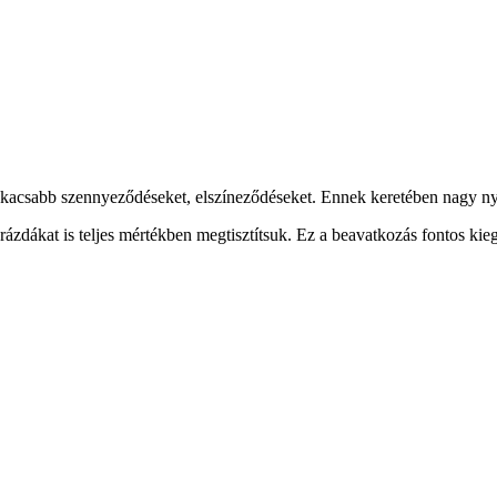
legmakacsabb szennyeződéseket, elszíneződéseket. Ennek keretében nagy nyo
ázdákat is teljes mértékben megtisztítsuk. Ez a beavatkozás fontos kieg