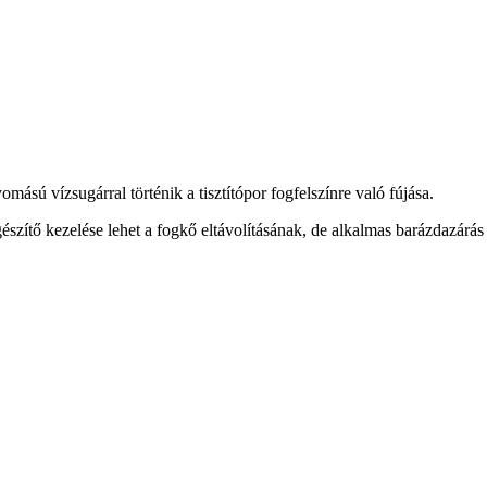
mású vízsugárral történik a tisztítópor fogfelszínre való fújása.
észítő kezelése lehet a fogkő eltávolításának, de alkalmas barázdazárás