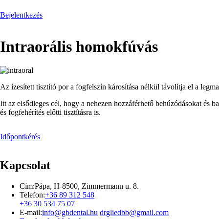
Bejelentkezés
Intraorális homokfúvás
Image
Az ízesített tisztító por a fogfelszín károsítása nélkül távolítja el a 
Itt az elsődleges cél, hogy a nehezen hozzáférhető behúzódásokat és bar
és fogfehérítés előtti tisztításra is.
Időpontkérés
Kapcsolat
Cím:
Pápa, H-8500, Zimmermann u. 8.
Telefon:
+36 89 312 548
+36 30 534 75 07
E-mail:
info@gbdental.hu
drgliedbb@gmail.com