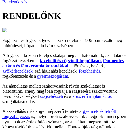
Bejelentkezés
RENDELŐNK
Fogászati és fogszabályozási szakrendelőnk 1996-ban kezdte meg
működését, Pápán, a belváros szívében.
A fogászati kezelések teljes skálája megtalálható nálunk, az általános
fogászat részeként a
kivehető és rögzített fogpótlások
fémmentes
cirkon és fémkerámia koronákkal
, a tömések, betétek,
gyökérkezelések
, szájhigiéniás kezelések,
fogfehérítés
,
fogkőleszedés és a
gyermekfogászat
.
Az alapellátás mellett szakorvosaink révén szakellátást is
biztosítunk, amely magában foglalja a szájsebész szakorvosunk
bevonásával végzett
szájsebészeti
és a
korszerű implantációs
szolgáltatásokat is.
A szakellátás másik igen népszerű területe a
gyermek és felnőtt
fogszabályozás
is, melyet profi szakorvosaink a legjobb minőségben
nyújtanak az érdeklődők számára, az általában megszokotthoz
képest rövidebb viselési idő mellett. Fontos újdonság nálunk, a