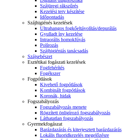
Digitális diagnosztika
Szájüregi rákszűrés
Kezelési terv készítése
Időpontadás
Szájhigiénés kezelések
Ultrahangos fogkőeltávolítás/depurálás
Gyulladt íny kezelése
Intraorális homokfúvás
Polírozás
Szájhigiéniás tanácsadás
Szájsebészet
Esztétikai fogászati kezelések
Fogfehérítés
Fogékszer
Fogpótlások
Kivehető fogpótlások
Kombinált fogpótlások
Koronák, hidak
Fogszabályozás
Fogszabályozás menete
Rögzített önligírozó fogszabályozás
Láthatatlan fogszabályozás
Gyermekfogászat
Barázdazárás és kiterjesztett barázdazárás
Lokális fluoridkezelés megelőzésre