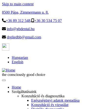
Skip to main content
8500 Pápa, Zimmermann u. 8.
+36 89 312 548
,
+36 30 534 75 07
info@gbdental.hu
drgliedbb@gmail.com
Hungarian
English
the consciously good choice
Home
Szolgáltatásaink
Konzultáció és diagnosztika
Egészségügyi adatok megadása
Konzultáció és vizsgálat