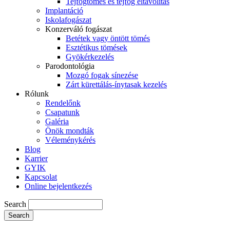
Tejfogtömés és tejfog eltávolítás
Implantáció
Iskolafogászat
Konzerváló fogászat
Betétek vagy öntött tömés
Esztétikus tömések
Gyökérkezelés
Parodontológia
Mozgó fogak sínezése
Zárt kürettálás-ínytasak kezelés
Rólunk
Rendelőnk
Csapatunk
Galéria
Önök mondták
Véleménykérés
Blog
Karrier
GYIK
Kapcsolat
Online bejelentkezés
Search