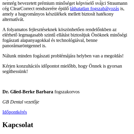
nemrég bevezetett prémium minőséget képviselő svájci Straumann
cég ClearCorrect rendszerére épülő
láthatatlan fogszabályozás
is,
amely a hagyományos készülékek mellett biztosít hatékony
alternatívát.
A folyamatos fejlesztéseknek köszönhetően rendelőnkben az
elérhető legmagasabb szintű ellátást biztosítjuk Önöknek minőségi
fogászati alapanyagokkal és technológiával, benne
panorámaröntgennel is.
Nálunk minden fogászati problémájára helyben van a megoldás!
Kérjen konzultációs időpontot mielőbb, hogy Önnek is gyorsan
segíthessünk!
Dr. Glied-Berke Barbara
fogszakorvos
GB Dental vezetője
Időpontkérés
Kapcsolat