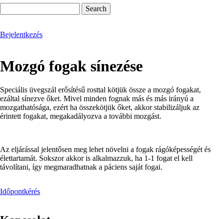
Search
Bejelentkezés
Mozgó fogak sínezése
Speciális üvegszál erősítésű rosttal kötjük össze a mozgó fogakat,
ezáltal sínezve őket. Mivel minden fognak más és más irányú a
mozgathatósága, ezért ha összekötjük őket, akkor stabilizáljuk az
érintett fogakat, megakadályozva a további mozgást.
Az eljárással jelentősen meg lehet növelni a fogak rágóképességét és
élettartamát. Sokszor akkor is alkalmazzuk, ha 1-1 fogat el kell
távolítani, így megmaradhatnak a páciens saját fogai.
Időpontkérés