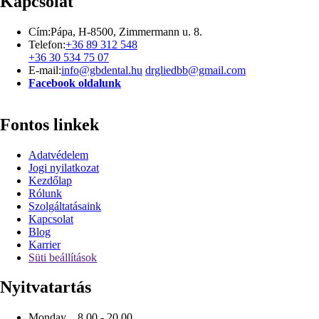
Kapcsolat
Cím:
Pápa, H-8500, Zimmermann u. 8.
Telefon:
+36 89 312 548
+36 30 534 75 07
E-mail:
info@gbdental.hu
drgliedbb@gmail.com
Facebook oldalunk
Fontos linkek
Adatvédelem
Jogi nyilatkozat
Kezdőlap
Rólunk
Szolgáltatásaink
Kapcsolat
Blog
Karrier
Süti beállítások
Nyitvatartás
Monday 8.00 - 20.00