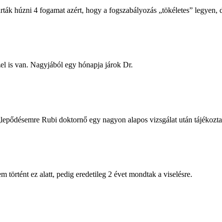
ák húzni 4 fogamat azért, hogy a fogszabályozás „tökéletes” legyen, d
zel is van. Nagyjából egy hónapja járok Dr.
epődésemre Rubi doktornő egy nagyon alapos vizsgálat után tájékoztat
történt ez alatt, pedig eredetileg 2 évet mondtak a viselésre.