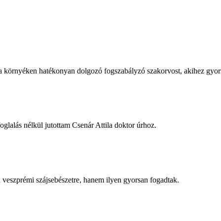
 a környéken hatékonyan dolgozó fogszabályzó szakorvost, akihez gyor
oglalás nélkül jutottam Csenár Attila doktor úrhoz.
veszprémi szájsebészetre, hanem ilyen gyorsan fogadtak.