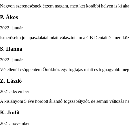
Nagyon szerencsésnek érzem magam, mert két korábbi helyen is ki akart
P. Ákos
2022. január
Ismerőseim jó tapasztalatai miatt választottam a GB Dentalt és mert kö
S. Hanna
2022. január
Véletlenül csöppentem Önökhöz egy fogfájás miatt és legnagyobb megl
Z. László
2021. december
A kislányom 5 éve hordott állandó fogszabályzót, de semmi változás nem 
K. Judit
2021. november