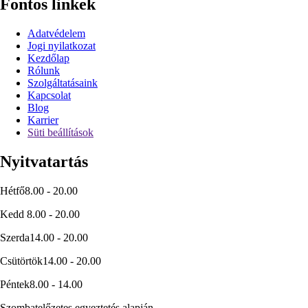
Fontos linkek
Adatvédelem
Jogi nyilatkozat
Kezdőlap
Rólunk
Szolgáltatásaink
Kapcsolat
Blog
Karrier
Süti beállítások
Nyitvatartás
Hétfő
8.00 - 20.00
Kedd
8.00 - 20.00
Szerda
14.00 - 20.00
Csütörtök
14.00 - 20.00
Péntek
8.00 - 14.00
Szombat
előzetes egyeztetés alapján