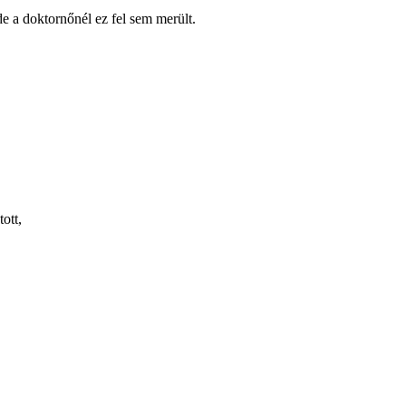
e a doktornőnél ez fel sem merült.
ott,