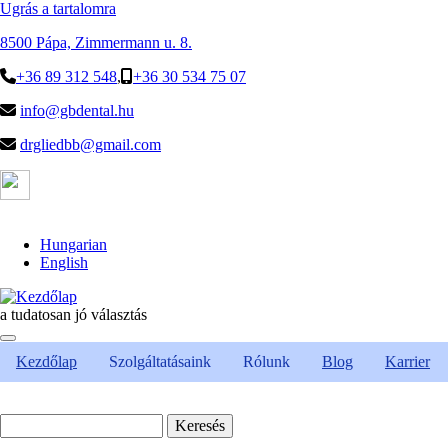
Ugrás a tartalomra
8500 Pápa, Zimmermann u. 8.
+36 89 312 548
,
+36 30 534 75 07
info@gbdental.hu
drgliedbb@gmail.com
Hungarian
English
a tudatosan jó választás
Kezdőlap
Szolgáltatásaink
Rólunk
Blog
Karrier
Keresés