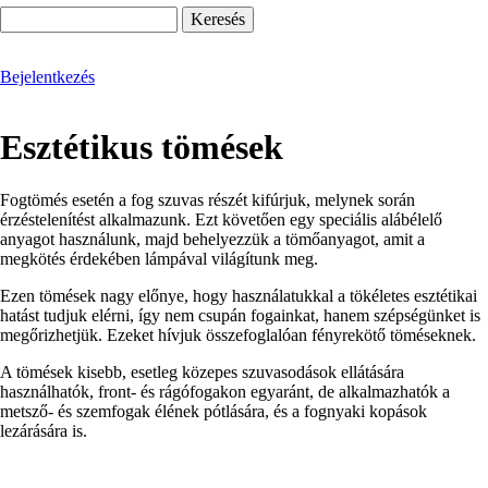
Keresés
Bejelentkezés
Esztétikus tömések
Fogtömés esetén a fog szuvas részét kifúrjuk, melynek során
érzéstelenítést alkalmazunk. Ezt követően egy speciális alábélelő
anyagot használunk, majd behelyezzük a tömőanyagot, amit a
megkötés érdekében lámpával világítunk meg.
Ezen tömések nagy előnye, hogy használatukkal a tökéletes esztétikai
hatást tudjuk elérni, így nem csupán fogainkat, hanem szépségünket is
megőrizhetjük. Ezeket hívjuk összefoglalóan fényrekötő töméseknek.
A tömések kisebb, esetleg közepes szuvasodások ellátására
használhatók, front- és rágófogakon egyaránt, de alkalmazhatók a
metsző- és szemfogak élének pótlására, és a fognyaki kopások
lezárására is.