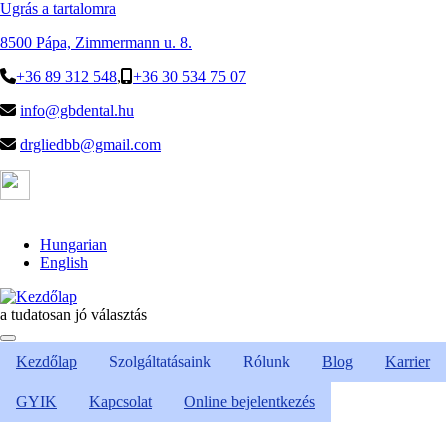
Ugrás a tartalomra
8500 Pápa, Zimmermann u. 8.
+36 89 312 548
,
+36 30 534 75 07
info@gbdental.hu
drgliedbb@gmail.com
Hungarian
English
a tudatosan jó választás
Kezdőlap
Szolgáltatásaink
Rólunk
Blog
Karrier
GYIK
Kapcsolat
Online bejelentkezés