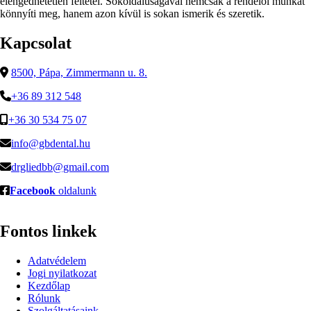
elengedhetetlen feltétel. Sokoldalúságával nemcsak a rendelői munkát
könnyíti meg, hanem azon kívül is sokan ismerik és szeretik.
Kapcsolat
8500, Pápa, Zimmermann u. 8.
+36 89 312 548
+36 30 534 75 07
info@gbdental.hu
drgliedbb@gmail.com
Facebook
oldalunk
Fontos linkek
Adatvédelem
Jogi nyilatkozat
Kezdőlap
Rólunk
Szolgáltatásaink