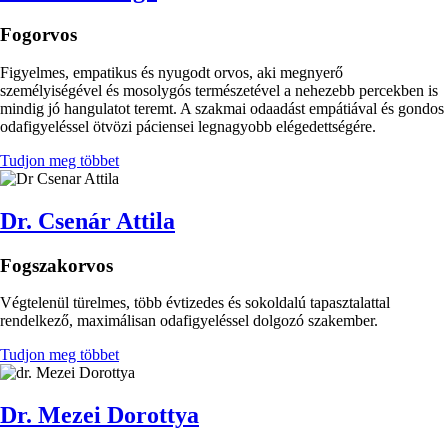
Fogorvos
Figyelmes, empatikus és nyugodt orvos, aki megnyerő
személyiségével és mosolygós természetével a nehezebb percekben is
mindig jó hangulatot teremt. A szakmai odaadást empátiával és gondos
odafigyeléssel ötvözi páciensei legnagyobb elégedettségére.
Tudjon meg többet
Kép
Dr. Csenár Attila
Fogszakorvos
Végtelenül türelmes, több évtizedes és sokoldalú tapasztalattal
rendelkező, maximálisan odafigyeléssel dolgozó szakember.
Tudjon meg többet
Kép
Dr. Mezei Dorottya