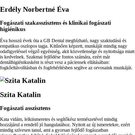
Erdély Norbertné Éva
Fogászati szakasszisztens és klinikai fogászati
higiénikus
Éva hosszú évek óta a GB Dental megbízható, nagy szaktudású és
empatikus oszlopos tagja. Kitűnően képzett, munkáját mindig nagy
odafigyeléssel végző egyéniség, akit közvetlensége és nyitottsága miatt
is kedvelnek. Szakmai fejlődése fontos számára, ezért már
dentálhigiénikusként is részt vesz a páciensek ellátásában:
fogkőeltávolításban és fogfehérítésben segítve az orvosaink munkáját.
Kép
Szita Katalin
Fogászati asszisztens
Kata vidám, lelkiismeretes és segítőkész természetével mindig
hozzájárul a rendelő jó hangulatához. Nyitott az új ismeretekre, ezért
mindig szívesen tanul, ami a gyorsan fejlődő fogászatban