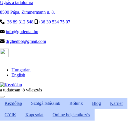
Ugrás a tartalomra
8500 Pápa, Zimmermann u. 8.
+36 89 312 548
,
+36 30 534 75 07
info@gbdental.hu
drgliedbb@gmail.com
Hungarian
English
a tudatosan jó választás
Kezdőlap
Szolgáltatásaink
Rólunk
Blog
Karrier
GYIK
Kapcsolat
Online bejelentkezés